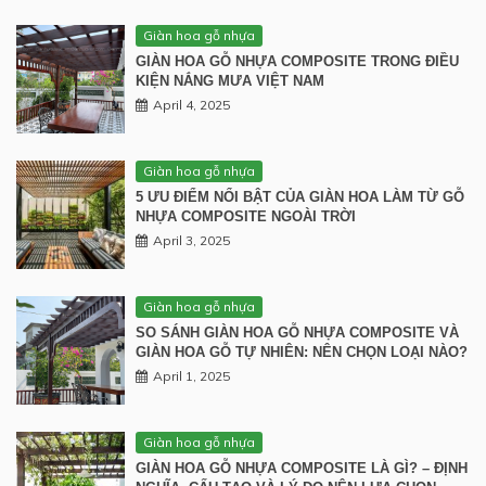
Giàn hoa gỗ nhựa
GIÀN HOA GỖ NHỰA COMPOSITE TRONG ĐIỀU
KIỆN NẮNG MƯA VIỆT NAM
April 4, 2025
Giàn hoa gỗ nhựa
5 ƯU ĐIỂM NỔI BẬT CỦA GIÀN HOA LÀM TỪ GỖ
NHỰA COMPOSITE NGOÀI TRỜI
April 3, 2025
Giàn hoa gỗ nhựa
SO SÁNH GIÀN HOA GỖ NHỰA COMPOSITE VÀ
GIÀN HOA GỖ TỰ NHIÊN: NÊN CHỌN LOẠI NÀO?
April 1, 2025
Giàn hoa gỗ nhựa
GIÀN HOA GỖ NHỰA COMPOSITE LÀ GÌ? – ĐỊNH