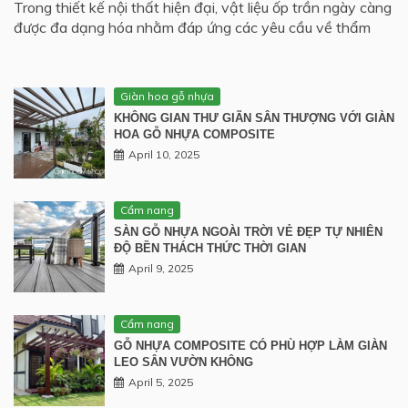
Trong thiết kế nội thất hiện đại, vật liệu ốp trần ngày càng
được đa dạng hóa nhằm đáp ứng các yêu cầu về thẩm
Giàn hoa gỗ nhựa
KHÔNG GIAN THƯ GIÃN SÂN THƯỢNG VỚI GIÀN
HOA GỖ NHỰA COMPOSITE
April 10, 2025
Cẩm nang
SÀN GỖ NHỰA NGOÀI TRỜI VẺ ĐẸP TỰ NHIÊN
ĐỘ BỀN THÁCH THỨC THỜI GIAN
April 9, 2025
Cẩm nang
GỖ NHỰA COMPOSITE CÓ PHÙ HỢP LÀM GIÀN
LEO SÂN VƯỜN KHÔNG
April 5, 2025