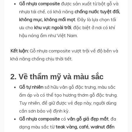
Gỗ nhựa composite
được sản xuất từ bột gỗ và
nhựa tái chế, có khả năng
chống nước tuyệt đối,
không mục, không mối mọt
. Đây là lựa chọn tối
ưu cho
khu vực ngoài trời
, đặc biệt ở nơi có khí
hậu nóng ẩm như Việt Nam.
Kết luận:
Gỗ nhựa composite vượt trội về độ bền và
khả năng chống chịu thời tiết.
2. Về thẩm mỹ và màu sắc
Gỗ tự nhiên
sở hữu vân gỗ đặc trưng, màu sắc
ấm áp và có thể tạo hương thơm gỗ đặc trưng.
Tuy nhiên, để giữ được vẻ đẹp này, người dùng
cần sơn bảo vệ định kỳ.
Gỗ nhựa composite
có
vân gỗ giả đẹp mắt
, đa
dạng màu sắc từ
teak vàng, café, walnut đến