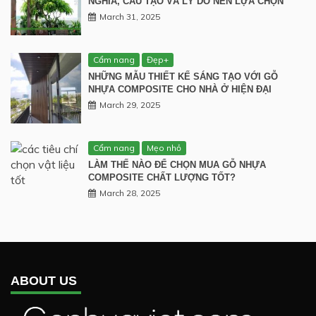
NGHĨA, CẤU TẠO VÀ LÝ DO NÊN LỰA CHỌN
March 31, 2025
Cẩm nang
Đẹp+
NHỮNG MẪU THIẾT KẾ SÁNG TẠO VỚI GỖ
NHỰA COMPOSITE CHO NHÀ Ở HIỆN ĐẠI
March 29, 2025
Cẩm nang
Mẹo nhỏ
LÀM THẾ NÀO ĐỂ CHỌN MUA GỖ NHỰA
COMPOSITE CHẤT LƯỢNG TỐT?
March 28, 2025
ABOUT US