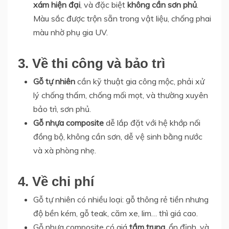
xám hiện đại
, và đặc biệt
không cần sơn phủ
.
Màu sắc được trộn sẵn trong vật liệu, chống phai
màu nhờ phụ gia UV.
3. Về thi công và bảo trì
Gỗ tự nhiên
cần kỹ thuật gia công mộc, phải xử
lý chống thấm, chống mối mọt, và thường xuyên
bảo trì, sơn phủ.
Gỗ nhựa composite
dễ lắp đặt với hệ khớp nối
đồng bộ, không cần sơn, dễ vệ sinh bằng nước
và xà phòng nhẹ.
4. Về chi phí
Gỗ tự nhiên có nhiều loại: gỗ thông rẻ tiền nhưng
độ bền kém, gỗ teak, căm xe, lim… thì giá cao.
Gỗ nhựa composite có giá
tầm trung
, ổn định, và