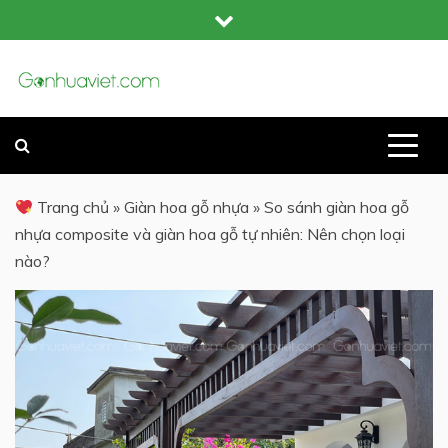
Skip
to
content
GỖ NHỰA COMPOSITE NGOÀI TRỜI
GỖ NHỰA VIỆT
Trang chủ
»
Giàn hoa gỗ nhựa
»
So sánh giàn hoa gỗ
nhựa composite và giàn hoa gỗ tự nhiên: Nên chọn loại
nào?