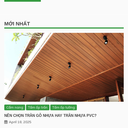
MỚI NHẤT
Cẩm nang
Tấm ốp trần
Tấm ốp tường
NÊN CHỌN TRẦN GỖ NHỰA HAY TRẦN NHỰA PVC?
April 18, 2025