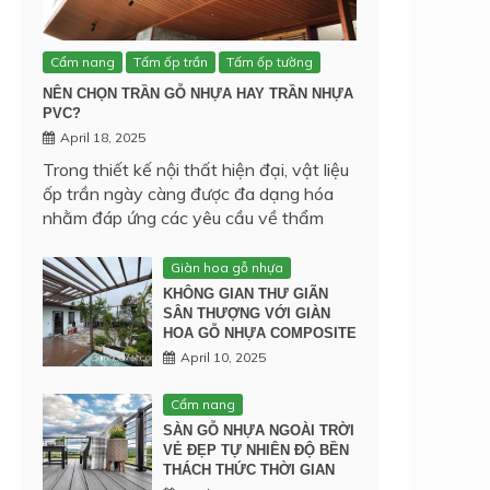
Cẩm nang
Tấm ốp trần
Tấm ốp tường
NÊN CHỌN TRẦN GỖ NHỰA HAY TRẦN NHỰA
PVC?
April 18, 2025
Trong thiết kế nội thất hiện đại, vật liệu
ốp trần ngày càng được đa dạng hóa
nhằm đáp ứng các yêu cầu về thẩm
Giàn hoa gỗ nhựa
KHÔNG GIAN THƯ GIÃN
SÂN THƯỢNG VỚI GIÀN
HOA GỖ NHỰA COMPOSITE
April 10, 2025
Cẩm nang
SÀN GỖ NHỰA NGOÀI TRỜI
VẺ ĐẸP TỰ NHIÊN ĐỘ BỀN
THÁCH THỨC THỜI GIAN