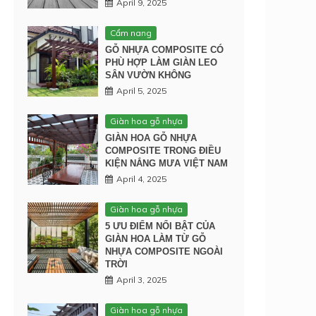
April 9, 2025
Cẩm nang
GỖ NHỰA COMPOSITE CÓ
PHÙ HỢP LÀM GIÀN LEO
SÂN VƯỜN KHÔNG
April 5, 2025
Giàn hoa gỗ nhựa
GIÀN HOA GỖ NHỰA
COMPOSITE TRONG ĐIỀU
KIỆN NẮNG MƯA VIỆT NAM
April 4, 2025
Giàn hoa gỗ nhựa
5 ƯU ĐIỂM NỔI BẬT CỦA
GIÀN HOA LÀM TỪ GỖ
NHỰA COMPOSITE NGOÀI
TRỜI
April 3, 2025
Giàn hoa gỗ nhựa