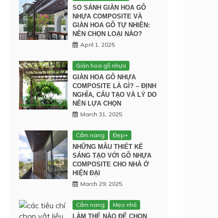
SO SÁNH GIÀN HOA GỖ
NHỰA COMPOSITE VÀ
GIÀN HOA GỖ TỰ NHIÊN:
NÊN CHỌN LOẠI NÀO?
April 1, 2025
Giàn hoa gỗ nhựa
GIÀN HOA GỖ NHỰA
COMPOSITE LÀ GÌ? – ĐỊNH
NGHĨA, CẤU TẠO VÀ LÝ DO
NÊN LỰA CHỌN
March 31, 2025
Cẩm nang
Đẹp+
NHỮNG MẪU THIẾT KẾ
SÁNG TẠO VỚI GỖ NHỰA
COMPOSITE CHO NHÀ Ở
HIỆN ĐẠI
March 29, 2025
Cẩm nang
Mẹo nhỏ
LÀM THẾ NÀO ĐỂ CHỌN