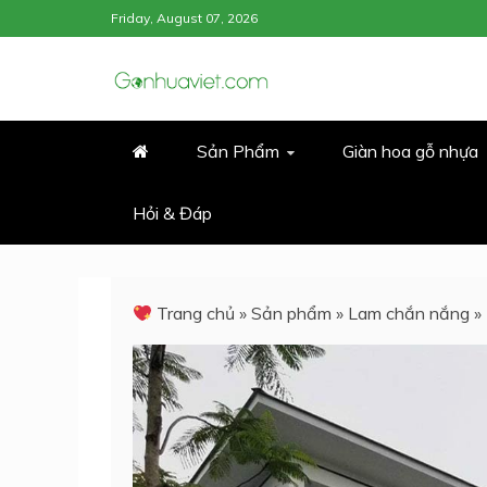
Skip
Friday, August 07, 2026
to
content
GỖ NHỰA COMPOSITE NGOÀI
GỖ NHỰA VIỆ
Sản Phẩm
Giàn hoa gỗ nhựa
Hỏi & Đáp
Trang chủ
»
Sản phẩm
»
Lam chắn nắng
»