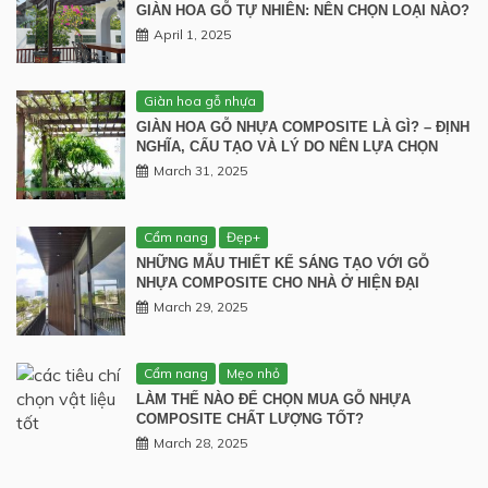
GIÀN HOA GỖ TỰ NHIÊN: NÊN CHỌN LOẠI NÀO?
April 1, 2025
Giàn hoa gỗ nhựa
GIÀN HOA GỖ NHỰA COMPOSITE LÀ GÌ? – ĐỊNH
NGHĨA, CẤU TẠO VÀ LÝ DO NÊN LỰA CHỌN
March 31, 2025
Cẩm nang
Đẹp+
NHỮNG MẪU THIẾT KẾ SÁNG TẠO VỚI GỖ
NHỰA COMPOSITE CHO NHÀ Ở HIỆN ĐẠI
March 29, 2025
Cẩm nang
Mẹo nhỏ
LÀM THẾ NÀO ĐỂ CHỌN MUA GỖ NHỰA
COMPOSITE CHẤT LƯỢNG TỐT?
March 28, 2025