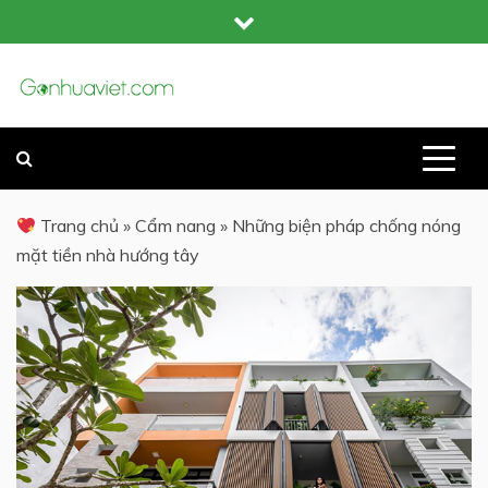
Skip
to
content
GỖ NHỰA COMPOSITE NGOÀI TRỜI
GỖ NHỰA VIỆT
Trang chủ
»
Cẩm nang
»
Những biện pháp chống nóng
mặt tiền nhà hướng tây