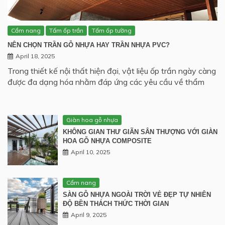
Cẩm nang
Tấm ốp trần
Tấm ốp tường
NÊN CHỌN TRẦN GỖ NHỰA HAY TRẦN NHỰA PVC?
April 18, 2025
Trong thiết kế nội thất hiện đại, vật liệu ốp trần ngày càng
được đa dạng hóa nhằm đáp ứng các yêu cầu về thẩm
Giàn hoa gỗ nhựa
KHÔNG GIAN THƯ GIÃN SÂN THƯỢNG VỚI GIÀN
HOA GỖ NHỰA COMPOSITE
April 10, 2025
Cẩm nang
SÀN GỖ NHỰA NGOÀI TRỜI VẺ ĐẸP TỰ NHIÊN
ĐỘ BỀN THÁCH THỨC THỜI GIAN
April 9, 2025