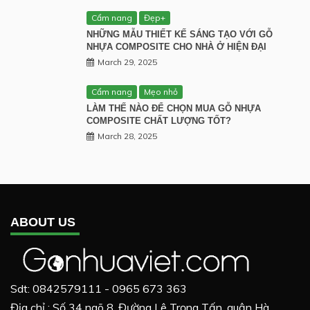
Cẩm nang
Đẹp+
NHỮNG MẪU THIẾT KẾ SÁNG TẠO VỚI GỖ
NHỰA COMPOSITE CHO NHÀ Ở HIỆN ĐẠI
March 29, 2025
Cẩm nang
Mẹo nhỏ
LÀM THẾ NÀO ĐỂ CHỌN MUA GỖ NHỰA
COMPOSITE CHẤT LƯỢNG TỐT?
March 28, 2025
ABOUT US
Sdt: 0842579111 - 0965 673 363
Địa chỉ : Số 34 ngõ 8, Đường Lê Trọng Tấn, quận Hà