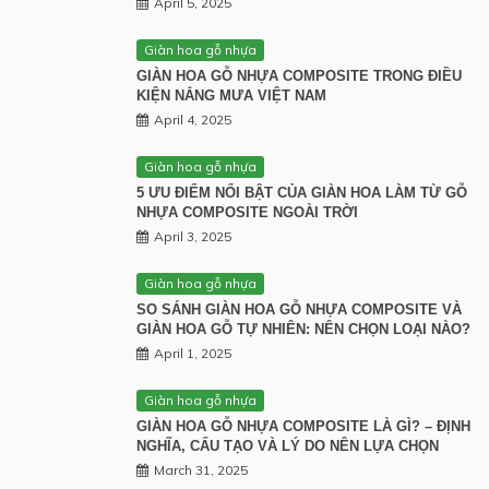
April 5, 2025
Giàn hoa gỗ nhựa
GIÀN HOA GỖ NHỰA COMPOSITE TRONG ĐIỀU
KIỆN NẮNG MƯA VIỆT NAM
April 4, 2025
Giàn hoa gỗ nhựa
5 ƯU ĐIỂM NỔI BẬT CỦA GIÀN HOA LÀM TỪ GỖ
NHỰA COMPOSITE NGOÀI TRỜI
April 3, 2025
Giàn hoa gỗ nhựa
SO SÁNH GIÀN HOA GỖ NHỰA COMPOSITE VÀ
GIÀN HOA GỖ TỰ NHIÊN: NÊN CHỌN LOẠI NÀO?
April 1, 2025
Giàn hoa gỗ nhựa
GIÀN HOA GỖ NHỰA COMPOSITE LÀ GÌ? – ĐỊNH
NGHĨA, CẤU TẠO VÀ LÝ DO NÊN LỰA CHỌN
March 31, 2025