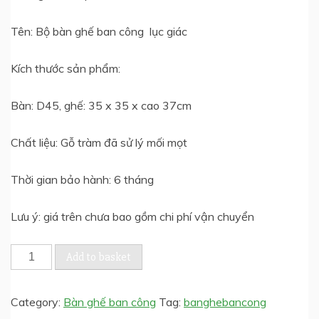
1.100.000,0₫.
760.000,0₫.
Tên: Bộ bàn ghế ban công lục giác
Kích thước sản phẩm:
Bàn: D45, ghế: 35 x 35 x cao 37cm
Chất liệu: Gỗ tràm đã sử lý mối mọt
Thời gian bảo hành: 6 tháng
Lưu ý: giá trên chưa bao gồm chi phí vận chuyển
Bộ
Add to basket
bàn
ghế
Category:
Bàn ghế ban công
Tag:
banghebancong
ban