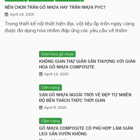
NÊN CHỌN TRẦN GỖ NHỰA HAY TRẦN NHỰA PVC?
April 18, 2025
Trong thiết kế nội thất hiện đại, vật liệu ốp trần ngày càng
được đa dạng hóa nhằm đáp ứng các yêu cầu về thẩm
Giàn hoa gỗ nhựa
KHÔNG GIAN THƯ GIÃN SÂN THƯỢNG VỚI GIÀN
HOA GỖ NHỰA COMPOSITE
April 10, 2025
Cẩm nang
SÀN GỖ NHỰA NGOÀI TRỜI VẺ ĐẸP TỰ NHIÊN
ĐỘ BỀN THÁCH THỨC THỜI GIAN
April 9, 2025
Cẩm nang
GỖ NHỰA COMPOSITE CÓ PHÙ HỢP LÀM GIÀN
LEO SÂN VƯỜN KHÔNG