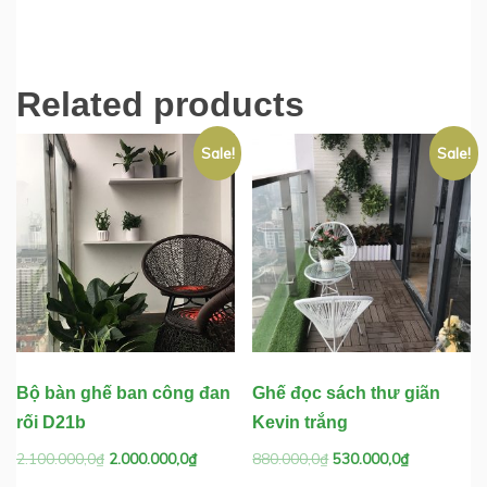
1.250.000,0₫.
1.180.000,0₫.
Related products
Sale!
Sale!
Bộ bàn ghế ban công đan
Ghế đọc sách thư giãn
rối D21b
Kevin trắng
Original
Current
Original
Current
2.100.000,0
₫
2.000.000,0
₫
880.000,0
₫
530.000,0
₫
price
price
price
price