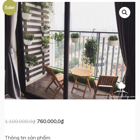
Sale!
Original
Current
1.100.000,0
₫
760.000,0
₫
price
price
Thông tin sản phẩm:
was:
is: