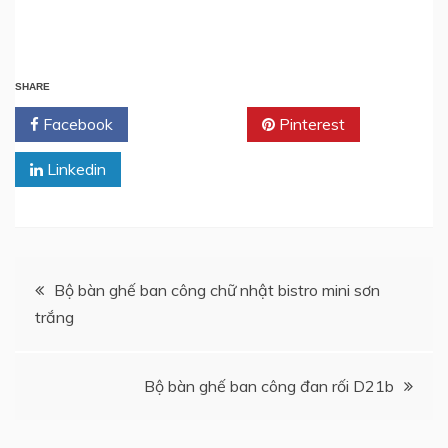
880.000,0₫.
530.000,0₫.
2.700.000,0₫.
2.400.0
SHARE
Facebook
Twitter
Pinterest
Linkedin
Post
Bộ bàn ghế ban công chữ nhật bistro mini sơn
trắng
navigation
Bộ bàn ghế ban công đan rối D21b