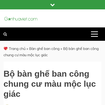
Skip
to
content
GỖ NHỰA COMPOSITE NGOÀI TRỜI
GỖ NHỰA VIỆT
Trang chủ
»
Bàn ghế ban công
»
Bộ bàn ghế ban công
chung cư màu mộc lục giác
Bộ bàn ghế ban công
chung cư màu mộc lục
giác