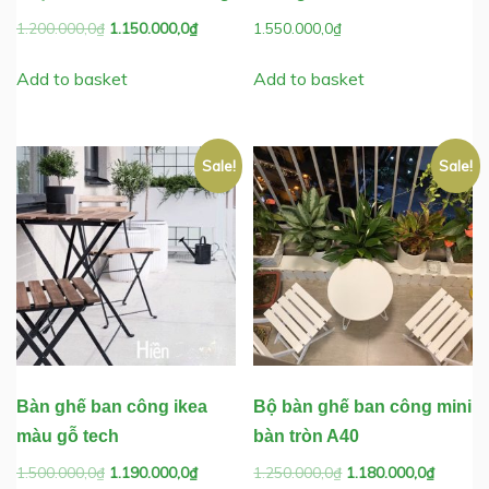
Original
Current
1.200.000,0
₫
1.150.000,0
₫
1.550.000,0
₫
price
price
was:
is:
Add to basket
Add to basket
1.200.000,0₫.
1.150.000,0₫.
Sale!
Sale!
Bàn ghế ban công ikea
Bộ bàn ghế ban công mini
màu gỗ tech
bàn tròn A40
Original
Current
Original
Current
1.500.000,0
₫
1.190.000,0
₫
1.250.000,0
₫
1.180.000,0
₫