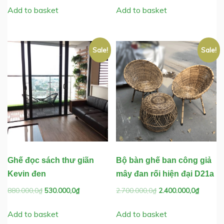
was:
is:
was:
is:
Add to basket
Add to basket
2.100.000,0₫.
2.000.000,0₫.
880.000,0₫.
530.000,0₫
Sale!
Sale!
Ghế đọc sách thư giãn
Bộ bàn ghế ban công giả
Kevin đen
mây đan rối hiện đại D21a
Original
Current
Original
Current
880.000,0
₫
530.000,0
₫
2.700.000,0
₫
2.400.000,0
₫
price
price
price
price
was:
is:
was:
is:
Add to basket
Add to basket