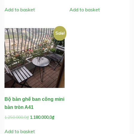
price
price
price
price
was:
is:
was:
is:
Add to basket
Add to basket
1.500.000,0₫.
1.190.000,0₫.
1.250.000,0₫.
1.180.0
Sale!
Bộ bàn ghế ban công mini
bàn tròn A41
Original
Current
1.250.000,0
₫
1.180.000,0
₫
price
price
was:
is:
Add to basket