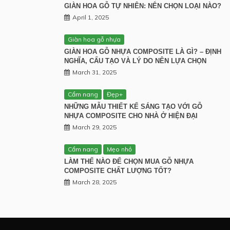
GIÀN HOA GỖ TỰ NHIÊN: NÊN CHỌN LOẠI NÀO?
April 1, 2025
Giàn hoa gỗ nhựa
GIÀN HOA GỖ NHỰA COMPOSITE LÀ GÌ? – ĐỊNH
NGHĨA, CẤU TẠO VÀ LÝ DO NÊN LỰA CHỌN
March 31, 2025
Cẩm nang
Đẹp+
NHỮNG MẪU THIẾT KẾ SÁNG TẠO VỚI GỖ
NHỰA COMPOSITE CHO NHÀ Ở HIỆN ĐẠI
March 29, 2025
Cẩm nang
Mẹo nhỏ
LÀM THẾ NÀO ĐỂ CHỌN MUA GỖ NHỰA
COMPOSITE CHẤT LƯỢNG TỐT?
March 28, 2025