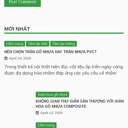
MỚI NHẤT
Cẩm nang
Tấm ốp trần
Tấm ốp tường
NÊN CHỌN TRẦN GỖ NHỰA HAY TRẦN NHỰA PVC?
April 18, 2025
Trong thiết kế nội thất hiện đại, vật liệu ốp trần ngày càng
được đa dạng hóa nhằm đáp ứng các yêu cầu về thẩm
Giàn hoa gỗ nhựa
KHÔNG GIAN THƯ GIÃN SÂN THƯỢNG VỚI GIÀN
HOA GỖ NHỰA COMPOSITE
April 10, 2025
Cẩm nang