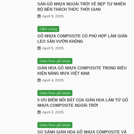
SÀN GỖ NHỰA NGOÀI TRỜI VẺ ĐẸP TỰ NHIÊN
ĐỘ BỀN THÁCH THỨC THỜI GIAN
April 9, 2025
Cẩm nang
GỖ NHỰA COMPOSITE CÓ PHÙ HỢP LÀM GIÀN
LEO SÂN VƯỜN KHÔNG
April 5, 2025
Giàn hoa gỗ nhựa
GIÀN HOA GỖ NHỰA COMPOSITE TRONG ĐIỀU
KIỆN NẮNG MƯA VIỆT NAM
April 4, 2025
Giàn hoa gỗ nhựa
5 ƯU ĐIỂM NỔI BẬT CỦA GIÀN HOA LÀM TỪ GỖ
NHỰA COMPOSITE NGOÀI TRỜI
April 3, 2025
Giàn hoa gỗ nhựa
SO SÁNH GIÀN HOA GỖ NHỰA COMPOSITE VÀ