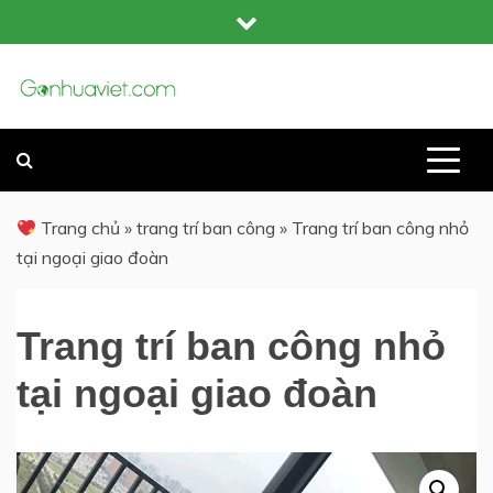
Skip
to
content
GỖ NHỰA COMPOSITE NGOÀI TRỜI
GỖ NHỰA VIỆT
Trang chủ
»
trang trí ban công
»
Trang trí ban công nhỏ
tại ngoại giao đoàn
Trang trí ban công nhỏ
tại ngoại giao đoàn