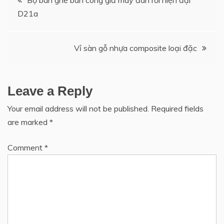
Bộ bàn ghế ban công giả mây đan rối hiện đại
D21a
navigation
Vỉ sàn gỗ nhựa composite loại đặc
Leave a Reply
Your email address will not be published.
Required fields
are marked
*
Comment
*