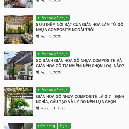
April 4, 2025
Giàn hoa gỗ nhựa
5 ƯU ĐIỂM NỔI BẬT CỦA GIÀN HOA LÀM TỪ GỖ
NHỰA COMPOSITE NGOÀI TRỜI
April 3, 2025
Giàn hoa gỗ nhựa
SO SÁNH GIÀN HOA GỖ NHỰA COMPOSITE VÀ
GIÀN HOA GỖ TỰ NHIÊN: NÊN CHỌN LOẠI NÀO?
April 1, 2025
Giàn hoa gỗ nhựa
GIÀN HOA GỖ NHỰA COMPOSITE LÀ GÌ? – ĐỊNH
NGHĨA, CẤU TẠO VÀ LÝ DO NÊN LỰA CHỌN
March 31, 2025
Cẩm nang
Đẹp+