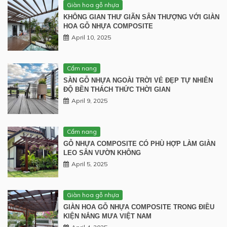
Giàn hoa gỗ nhựa
KHÔNG GIAN THƯ GIÃN SÂN THƯỢNG VỚI GIÀN
HOA GỖ NHỰA COMPOSITE
April 10, 2025
Cẩm nang
SÀN GỖ NHỰA NGOÀI TRỜI VẺ ĐẸP TỰ NHIÊN
ĐỘ BỀN THÁCH THỨC THỜI GIAN
April 9, 2025
Cẩm nang
GỖ NHỰA COMPOSITE CÓ PHÙ HỢP LÀM GIÀN
LEO SÂN VƯỜN KHÔNG
April 5, 2025
Giàn hoa gỗ nhựa
GIÀN HOA GỖ NHỰA COMPOSITE TRONG ĐIỀU
KIỆN NẮNG MƯA VIỆT NAM