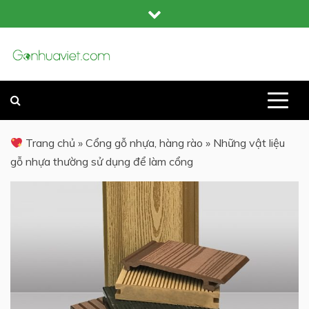
Skip
to
content
GỖ NHỰA COMPOSITE NGOÀI TRỜI
GỖ NHỰA VIỆT
Trang chủ
»
Cổng gỗ nhựa, hàng rào
»
Những vật liệu
gỗ nhựa thường sử dụng để làm cổng