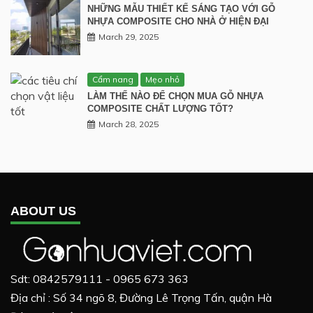
NHỮNG MẪU THIẾT KẾ SÁNG TẠO VỚI GỖ
NHỰA COMPOSITE CHO NHÀ Ở HIỆN ĐẠI
March 29, 2025
Cẩm nang
Mẹo nhỏ
LÀM THẾ NÀO ĐỂ CHỌN MUA GỖ NHỰA
COMPOSITE CHẤT LƯỢNG TỐT?
March 28, 2025
ABOUT US
Sdt: 0842579111 - 0965 673 363
Địa chỉ : Số 34 ngõ 8, Đường Lê Trọng Tấn, quận Hà