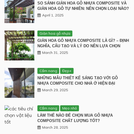
SO SÁNH GIÀN HOA GỖ NHỰA COMPOSITE VÀ
GIÀN HOA GỖ TỰ NHIÊN: NÊN CHỌN LOẠI NÀO?
April 1, 2025
Giàn hoa gỗ nhựa
GIÀN HOA GỖ NHỰA COMPOSITE LÀ GÌ? – ĐỊNH
NGHĨA, CẤU TẠO VÀ LÝ DO NÊN LỰA CHỌN
March 31, 2025
Cẩm nang
Đẹp+
NHỮNG MẪU THIẾT KẾ SÁNG TẠO VỚI GỖ
NHỰA COMPOSITE CHO NHÀ Ở HIỆN ĐẠI
March 29, 2025
Cẩm nang
Mẹo nhỏ
LÀM THẾ NÀO ĐỂ CHỌN MUA GỖ NHỰA
COMPOSITE CHẤT LƯỢNG TỐT?
March 28, 2025