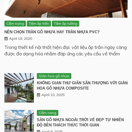
Cẩm nang
Tấm ốp trần
Tấm ốp tường
NÊN CHỌN TRẦN GỖ NHỰA HAY TRẦN NHỰA PVC?
April 18, 2025
Trong thiết kế nội thất hiện đại, vật liệu ốp trần ngày càng
được đa dạng hóa nhằm đáp ứng các yêu cầu về thẩm
Giàn hoa gỗ nhựa
KHÔNG GIAN THƯ GIÃN SÂN THƯỢNG VỚI GIÀN
HOA GỖ NHỰA COMPOSITE
April 10, 2025
Cẩm nang
SÀN GỖ NHỰA NGOÀI TRỜI VẺ ĐẸP TỰ NHIÊN
ĐỘ BỀN THÁCH THỨC THỜI GIAN
April 9, 2025