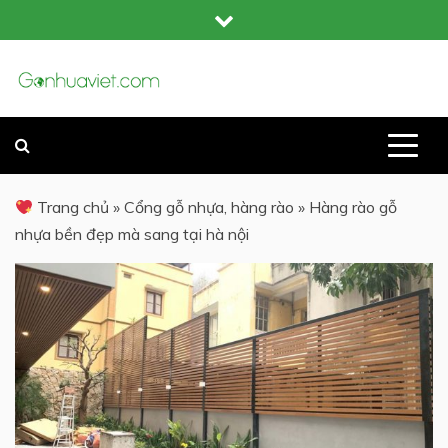
Skip
to
content
GỖ NHỰA COMPOSITE NGOÀI TRỜI
GỖ NHỰA VIỆT
Trang chủ
»
Cổng gỗ nhựa, hàng rào
»
Hàng rào gỗ
nhựa bền đẹp mà sang tại hà nội