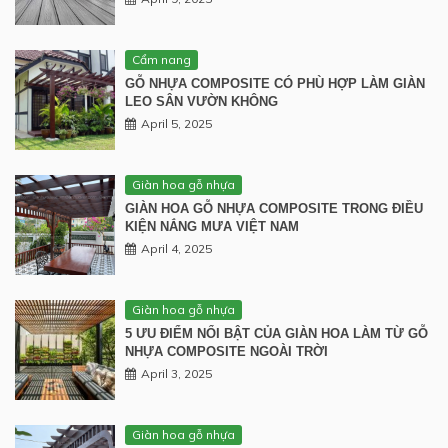
Cẩm nang
GỖ NHỰA COMPOSITE CÓ PHÙ HỢP LÀM GIÀN
LEO SÂN VƯỜN KHÔNG
April 5, 2025
Giàn hoa gỗ nhựa
GIÀN HOA GỖ NHỰA COMPOSITE TRONG ĐIỀU
KIỆN NẮNG MƯA VIỆT NAM
April 4, 2025
Giàn hoa gỗ nhựa
5 ƯU ĐIỂM NỔI BẬT CỦA GIÀN HOA LÀM TỪ GỖ
NHỰA COMPOSITE NGOÀI TRỜI
April 3, 2025
Giàn hoa gỗ nhựa