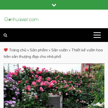
Skip
to
content
GỖ NHỰA COMPOSITE NGOÀI TRỜI
GỖ NHỰA VIỆT
Trang chủ
»
Sản phẩm
»
Sân vườn
»
Thiết kế vườn hoa
trên sân thượng đẹp cho nhà phố