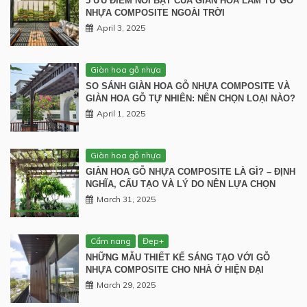
5 ƯU ĐIỂM NỔI BẬT CỦA GIÀN HOA LÀM TỪ GỖ
NHỰA COMPOSITE NGOÀI TRỜI
April 3, 2025
Giàn hoa gỗ nhựa
SO SÁNH GIÀN HOA GỖ NHỰA COMPOSITE VÀ
GIÀN HOA GỖ TỰ NHIÊN: NÊN CHỌN LOẠI NÀO?
April 1, 2025
Giàn hoa gỗ nhựa
GIÀN HOA GỖ NHỰA COMPOSITE LÀ GÌ? – ĐỊNH
NGHĨA, CẤU TẠO VÀ LÝ DO NÊN LỰA CHỌN
March 31, 2025
Cẩm nang
Đẹp+
NHỮNG MẪU THIẾT KẾ SÁNG TẠO VỚI GỖ
NHỰA COMPOSITE CHO NHÀ Ở HIỆN ĐẠI
March 29, 2025