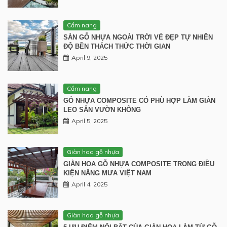
Cẩm nang
SÀN GỖ NHỰA NGOÀI TRỜI VẺ ĐẸP TỰ NHIÊN
ĐỘ BỀN THÁCH THỨC THỜI GIAN
April 9, 2025
Cẩm nang
GỖ NHỰA COMPOSITE CÓ PHÙ HỢP LÀM GIÀN
LEO SÂN VƯỜN KHÔNG
April 5, 2025
Giàn hoa gỗ nhựa
GIÀN HOA GỖ NHỰA COMPOSITE TRONG ĐIỀU
KIỆN NẮNG MƯA VIỆT NAM
April 4, 2025
Giàn hoa gỗ nhựa