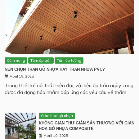
Cẩm nang
Tấm ốp trần
Tấm ốp tường
NÊN CHỌN TRẦN GỖ NHỰA HAY TRẦN NHỰA PVC?
April 18, 2025
Trong thiết kế nội thất hiện đại, vật liệu ốp trần ngày càng
được đa dạng hóa nhằm đáp ứng các yêu cầu về thẩm
Giàn hoa gỗ nhựa
KHÔNG GIAN THƯ GIÃN SÂN THƯỢNG VỚI GIÀN
HOA GỖ NHỰA COMPOSITE
April 10, 2025