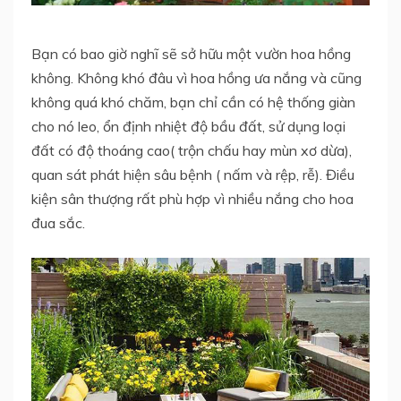
Bạn có bao giờ nghĩ sẽ sở hữu một vườn hoa hồng
không. Không khó đâu vì hoa hồng ưa nắng và cũng
không quá khó chăm, bạn chỉ cần có hệ thống giàn
cho nó leo, ổn định nhiệt độ bầu đất, sử dụng loại
đất có độ thoáng cao( trộn chấu hay mùn xơ dừa),
quan sát phát hiện sâu bệnh ( nấm và rệp, rễ). Điều
kiện sân thượng rất phù hợp vì nhiều nắng cho hoa
đua sắc.